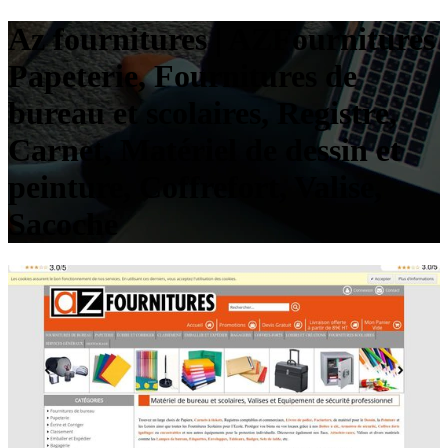
Az fournitures | AZFournitures
Papeterie, Fournitures de
bureau et scolaires, Registre,
Carnet, Matériel de dessin et
peinture, Coffrefort, Valise,
Sacoche