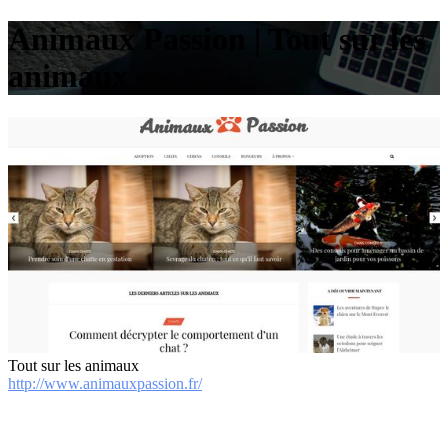
Ani­maux­ Pas­sion | Tout sur les
animaux
Tout sur les animaux
http://www.animauxpassion.fr/